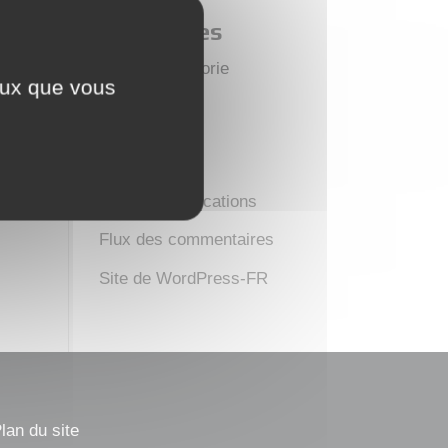
Catégories
Aucune catégorie
ceux que vous
Méta
Connexion
Flux des publications
Flux des commentaires
Site de WordPress-FR
lan du site