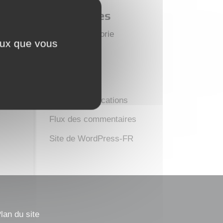
Catégories
Aucune catégorie
ceux que vous
Méta
Connexion
Flux des publications
Flux des commentaires
Site de WordPress-FR
lan du site