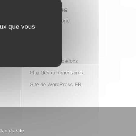
Catégories
Aucune catégorie
ceux que vous
Méta
Connexion
Flux des publications
Flux des commentaires
Site de WordPress-FR
lan du site