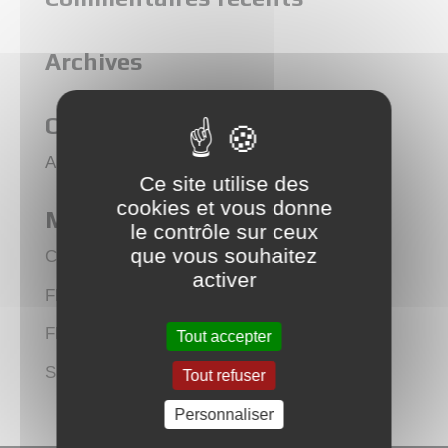
Archives
Catégories
Aucune catégorie
Ce site utilise des
cookies et vous donne
Méta
le contrôle sur ceux
que vous souhaitez
Connexion
activer
Flux des publications
Flux des commentaires
Tout accepter
Site de WordPress-FR
Tout refuser
Personnaliser