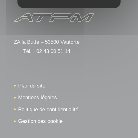
ZA la Butte – 53500 Vautorte
Tél. :
02 43 00 51 14
Plan du site
Mentions légales
Politique de confidentialité
Gestion des cookie